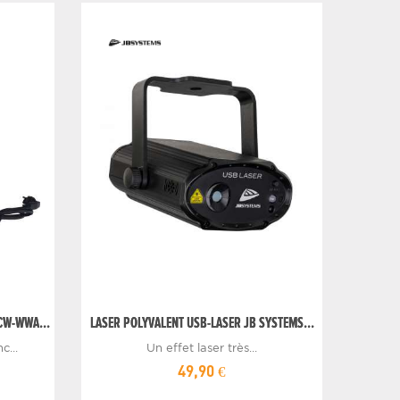
CW-WWA...
LASER POLYVALENT USB-LASER JB SYSTEMS...
...
Un effet laser très...
49,90 €