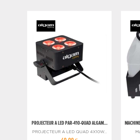
PROJECTEUR A LED PAR-410-QUAD ALGAM...
MACHINE
PROJECTEUR A LED QUAD 4X10W...
Ma