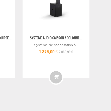
UIPEE...
SYSTEME AUDIO CAISSON / COLONNE...
.
Système de sonorisation à...
2 069,90 €
1 395,00 €