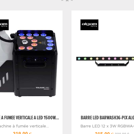
 A FUMEE VERTICALE A LED 1500W...
BARRE LED BARWASH36-PIX ALG
chine à fumée verticale...
Barre LED 12 x 3W RGBWA+