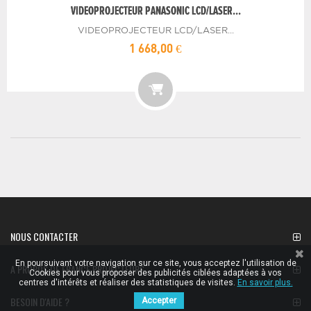
VIDEOPROJECTEUR PANASONIC LCD/LASER...
VIDEOPROJECTEUR LCD/LASER...
1 668,00 €
NOUS CONTACTER
En poursuivant votre navigation sur ce site, vous acceptez l'utilisation de
A PROPOS DE FRANCE PROJECTEURS
Cookies pour vous proposer des publicités ciblées adaptées à vos
centres d'intérêts et réaliser des statistiques de visites.
En savoir plus.
BESOIN D'AIDE ?
Accepter