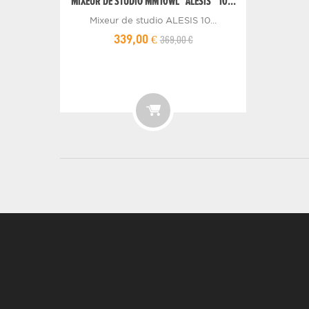
MIXEUR DE STUDIO MM10WL "ALESIS" 10...
Mixeur de studio ALESIS 10...
369,00 €
339,00 €