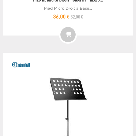
PIED DE MICRO DROIT "GRAVITY" MS23...
Pied Micro Droit à Base...
52,00 €
36,00 €