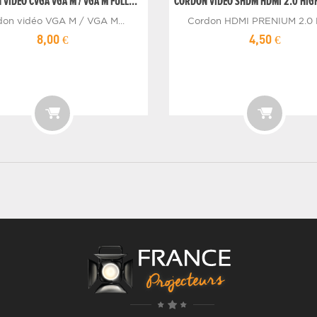
VIDEO CVGA VGA M / VGA M FULL...
CORDON VIDEO SHDM HDMI 2.0 HIGH
don vidéo VGA M / VGA M...
Cordon HDMI PRENIUM 2.0 M
8,00 €
4,50 €