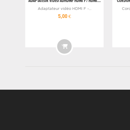
ADAPTATEUR VIDEO ADHDMF HDMI F / HDMI...
CORDON 
Adaptateur vidéo HDMI F -...
Cor
5,00 €