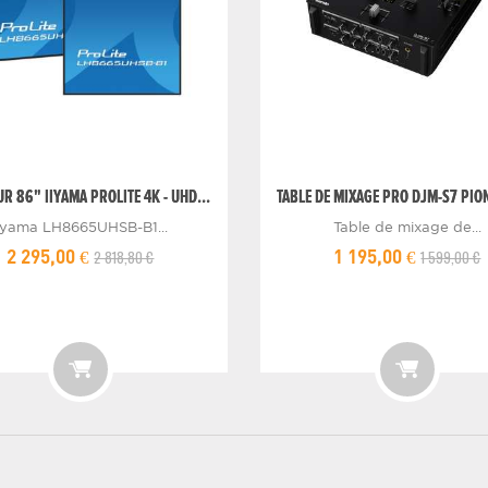
R 86" IIYAMA PROLITE 4K - UHD...
TABLE DE MIXAGE PRO DJM-S7 PION
iiyama LH8665UHSB-B1...
Table de mixage de...
2 818,80 €
1 599,00 €
2 295,00 €
1 195,00 €