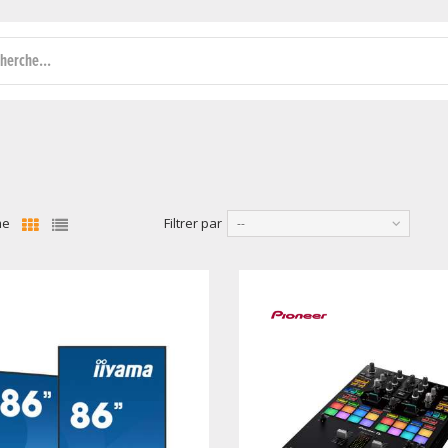
me
Filtrer par
--