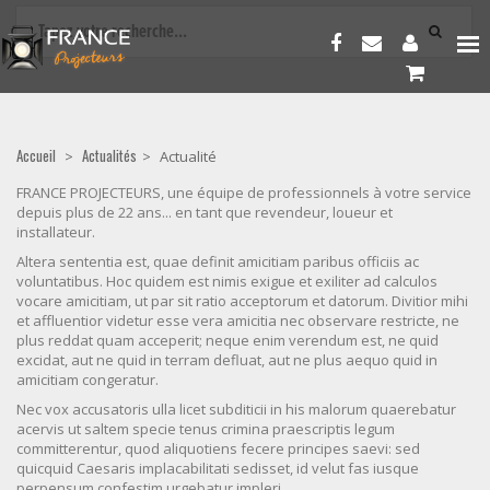
Accueil
Actualités
>
>
Actualité
FRANCE PROJECTEURS, une équipe de professionnels à votre service
depuis plus de 22 ans... en tant que revendeur, loueur et
installateur.
Altera sententia est, quae definit amicitiam paribus officiis ac
voluntatibus. Hoc quidem est nimis exigue et exiliter ad calculos
vocare amicitiam, ut par sit ratio acceptorum et datorum. Divitior mihi
et affluentior videtur esse vera amicitia nec observare restricte, ne
plus reddat quam acceperit; neque enim verendum est, ne quid
excidat, aut ne quid in terram defluat, aut ne plus aequo quid in
amicitiam congeratur.
Nec vox accusatoris ulla licet subditicii in his malorum quaerebatur
acervis ut saltem specie tenus crimina praescriptis legum
committerentur, quod aliquotiens fecere principes saevi: sed
quicquid Caesaris implacabilitati sedisset, id velut fas iusque
perpensum confestim urgebatur impleri.