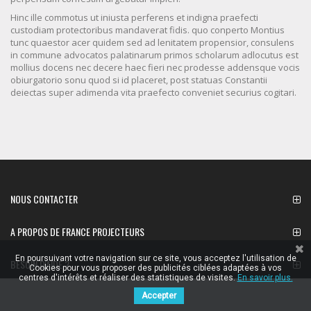
Hinc ille commotus ut iniusta perferens et indigna praefecti
custodiam protectoribus mandaverat fidis. quo conperto Montius
tunc quaestor acer quidem sed ad lenitatem propensior, consulens
in commune advocatos palatinarum primos scholarum adlocutus est
mollius docens nec decere haec fieri nec prodesse addensque vocis
obiurgatorio sonu quod si id placeret, post statuas Constantii
deiectas super adimenda vita praefecto conveniet securius cogitari.
NOUS CONTACTER
A PROPOS DE FRANCE PROJECTEURS
En poursuivant votre navigation sur ce site, vous acceptez l'utilisation de
BESOIN D'AIDE ?
Cookies pour vous proposer des publicités ciblées adaptées à vos
centres d'intérêts et réaliser des statistiques de visites.
En savoir plus.
Accepter