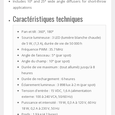
Includes 10° and 25° wide angle diffusers for short-throw
applications
Caractéristiques techniques
Pan et tilt :
360°, 180°
Source lumineuse :
3 LED (lumière blanche chaude)
de 5 W, (1,3 A), durée de vie de 50 000 h
Fréquence PWM :
35.7 MHz
Angle de faisceau :
5° (par spot)
Angle du champ :
10° (par spot)
Durée de vie maximum :
(tout allumé): jusqu'à 8
heures
Durée de rechargement :
6 heures
Éclairement lumineux :
3 898 lux à 2 m (par spot)
Tension d'entrée :
15 VDC, 1,6 A (alimentation
externe: 100 à 240 VCA, 50/60 Hz)
Puissance et intensité :
19 W, 0,3 A à 120 V, 60 Hz
18 W, 0,2 A à 230 V, 50 Hz
Poids :
1,9 kg (4,2 livres)