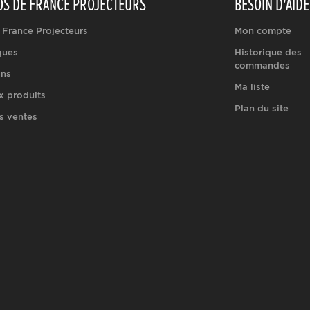
OS DE FRANCE PROJECTEURS
BESOIN D'AIDE
 France Projecteurs
Mon compte
ques
Historique des
commandes
ons
Ma liste
 produits
Plan du site
s ventes