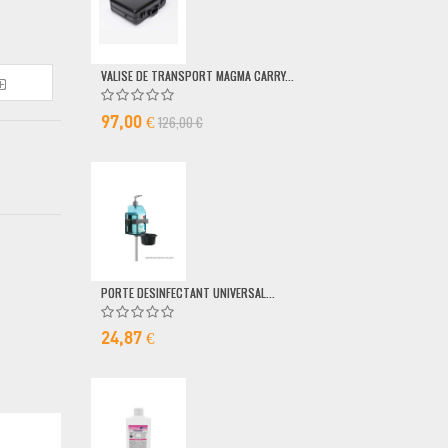
VALISE DE TRANSPORT MAGMA CARRY...
POMPE DOSEUSE
126,00 €
6,50 €
97,00 €
PORTE DESINFECTANT UNIVERSAL...
24,87 €
MICRO FILAIRE 