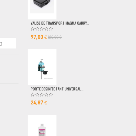
VALISE DE TRANSPORT MAGMA CARRY...
POMPE DOSEUSE
126,00 €
6,50 €
97,00 €
PORTE DESINFECTANT UNIVERSAL...
24,87 €
MICRO FILAIRE 