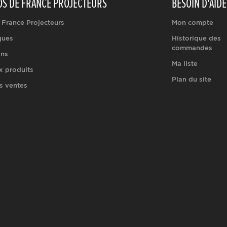
OS DE FRANCE PROJECTEURS
BESOIN D'AIDE
 France Projecteurs
Mon compte
ques
Historique des
commandes
ons
Ma liste
 produits
Plan du site
s ventes