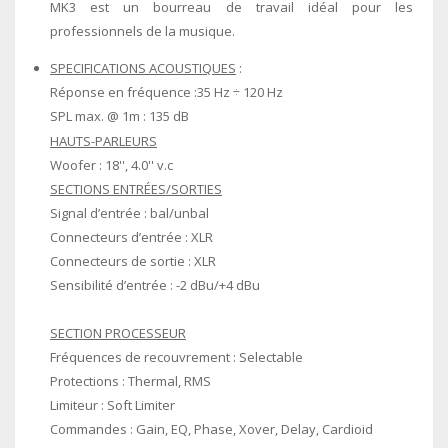
MK3 est un bourreau de travail idéal pour les
professionnels de la musique.
SPECIFICATIONS ACOUSTIQUES
:
Réponse en fréquence :35 Hz ÷ 120 Hz
SPL max. @ 1m : 135 dB
HAUTS-PARLEURS
Woofer : 18'', 4.0'' v.c
SECTIONS ENTRÉES/SORTIES
Signal d’entrée : bal/unbal
Connecteurs d’entrée : XLR
Connecteurs de sortie : XLR
Sensibilité d’entrée : -2 dBu/+4 dBu
SECTION PROCESSEUR
Fréquences de recouvrement : Selectable
Protections : Thermal, RMS
Limiteur : Soft Limiter
Commandes : Gain, EQ, Phase, Xover, Delay, Cardioid