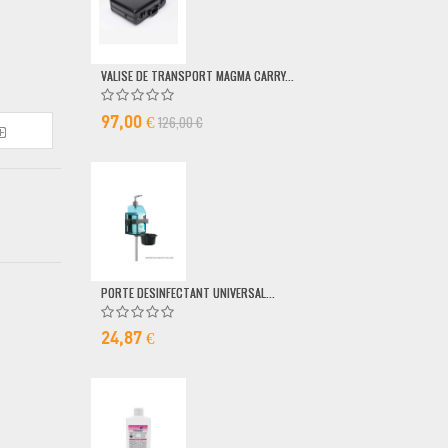
VALISE DE TRANSPORT MAGMA CARRY...
POMPE DOSEUSE
126,00 €
6,50 €
97,00 €
PORTE DESINFECTANT UNIVERSAL...
24,87 €
MICRO FILAIRE 