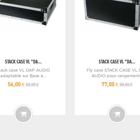
STACK CASE VL "DA...
STACK CASE VL "DA...
tack case VL DAP AUDIO
Fly case STACK CASE VL
adaptable sur Base à...
AUDIO pour rangement.
68,00 €
98,00 €
56,00 €
77,00 €