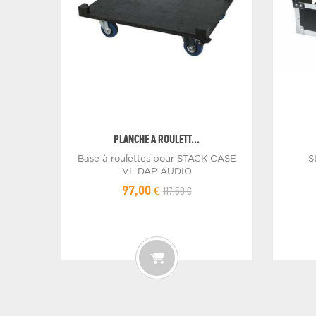
PLANCHE A ROULETT...
Base à roulettes pour STACK CASE
S
VL DAP AUDIO
117,50 €
97,00 €