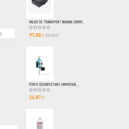
VALISE DE TRANSPORT MAGMA CARRY...
POMPE DOSEUSE
126,00 €
6,50 €
97,00 €
PORTE DESINFECTANT UNIVERSAL...
24,87 €
MICRO FILAIRE 