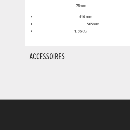
Hauteur emballage:
75
mm
Largeur emballage:
410
mm
Profondeur emballage:
565
mm
Poids emballage:
1,06
KG
ACCESSOIRES