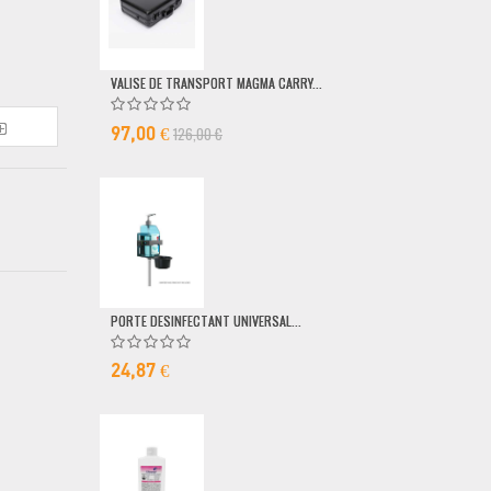
VALISE DE TRANSPORT MAGMA CARRY...
POMPE DOSEUSE
126,00 €
6,50 €
97,00 €
PORTE DESINFECTANT UNIVERSAL...
24,87 €
MICRO FILAIRE 