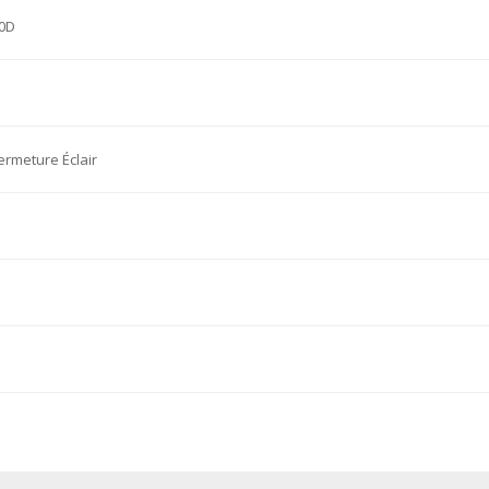
00D
ermeture Éclair