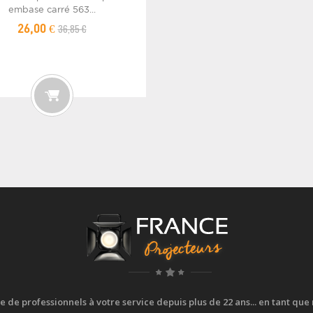
embase carré 563...
36,85 €
26,00 €
e professionnels à votre service depuis plus de 22 ans... en tant que r