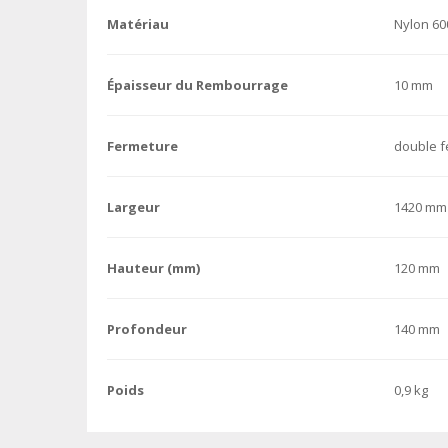
Matériau
Nylon 6
Épaisseur du Rembourrage
10 mm
Fermeture
double f
Largeur
1420 mm
Hauteur (mm)
120 mm
Profondeur
140 mm
Poids
0,9 kg