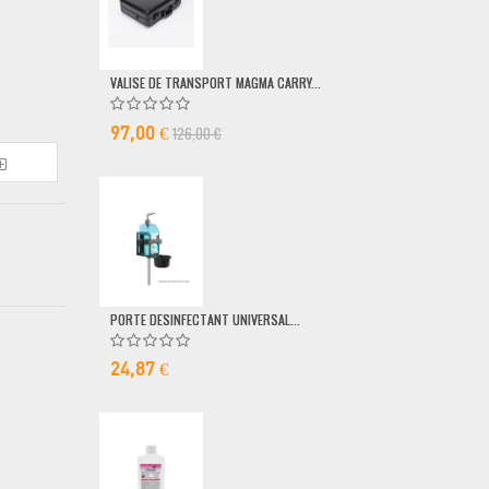
VALISE DE TRANSPORT MAGMA CARRY...
POMPE DOSEUSE
126,00 €
6,50 €
97,00 €
PORTE DESINFECTANT UNIVERSAL...
24,87 €
MICRO FILAIRE 