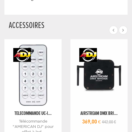
ACCESSOIRES
TELECOMMANDE UC-I...
AIRSTREAM DMX BRI...
442,00 €
Télécommande
369,00 €
"AMERICAN DJ" pour
effet à led...