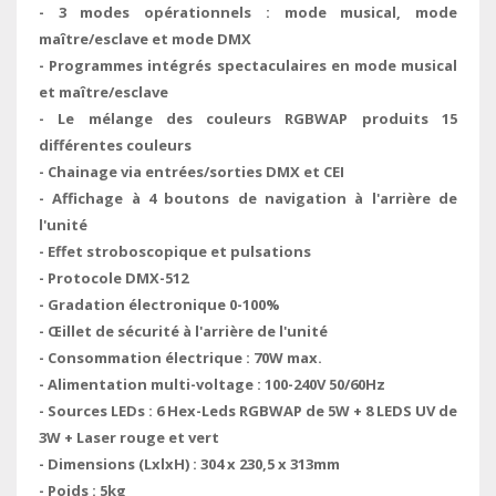
- 3 modes opérationnels : mode musical, mode
maître/esclave et mode DMX
- Programmes intégrés spectaculaires en mode musical
et maître/esclave
- Le mélange des couleurs RGBWAP produits 15
différentes couleurs
- Chainage via entrées/sorties DMX et CEI
- Affichage à 4 boutons de navigation à l'arrière de
l'unité
- Effet stroboscopique et pulsations
- Protocole DMX-512
- Gradation électronique 0-100%
- Œillet de sécurité à l'arrière de l'unité
- Consommation électrique : 70W max.
- Alimentation multi-voltage : 100-240V 50/60Hz
- Sources LEDs : 6 Hex-Leds RGBWAP de 5W + 8 LEDS UV de
3W + Laser rouge et vert
- Dimensions (LxlxH) : 304 x 230,5 x 313mm
- Poids : 5kg