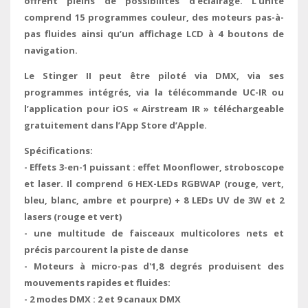
offrent pleins de possibilités d’éclairage. L’unité
comprend 15 programmes couleur, des moteurs pas-à-
pas fluides ainsi qu’un affichage LCD à 4 boutons de
navigation.
Le Stinger II peut être piloté via DMX, via ses
programmes intégrés, via la télécommande UC-IR ou
l’application pour iOS « Airstream IR » téléchargeable
gratuitement dans l’App Store d’Apple.
Spécifications:
- Effets 3-en-1 puissant : effet Moonflower, stroboscope
et laser. Il comprend 6 HEX-LEDs RGBWAP (rouge, vert,
bleu, blanc, ambre et pourpre) + 8 LEDs UV de 3W et 2
lasers (rouge et vert)
- une multitude de faisceaux multicolores nets et
précis parcourent la piste de danse
- Moteurs à micro-pas d'1,8 degrés produisent des
mouvements rapides et fluides:
- 2 modes DMX : 2 et 9 canaux DMX