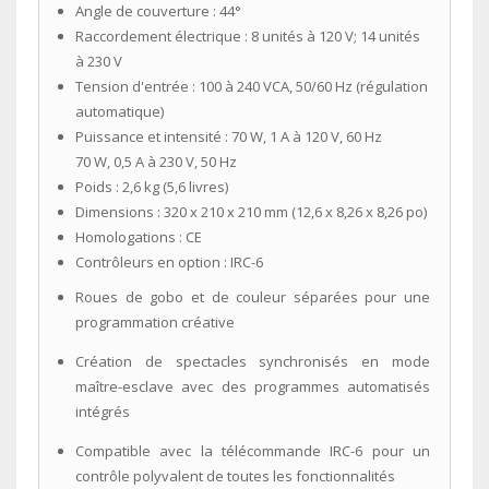
Angle de couverture :
44°
Raccordement électrique :
8 unités à 120 V; 14 unités
à 230 V
Tension d'entrée :
100 à 240 VCA, 50/60 Hz (régulation
automatique)
Puissance et intensité :
70 W, 1 A à 120 V, 60 Hz
70 W, 0,5 A à 230 V, 50 Hz
Poids :
2,6 kg (5,6 livres)
Dimensions :
320 x 210 x 210 mm (12,6 x 8,26 x 8,26 po)
Homologations :
CE
Contrôleurs en option :
IRC-6
Roues de gobo et de couleur séparées pour une
programmation créative
Création de spectacles synchronisés en mode
maître-esclave avec des programmes automatisés
intégrés
Compatible avec la télécommande IRC-6 pour un
contrôle polyvalent de toutes les fonctionnalités