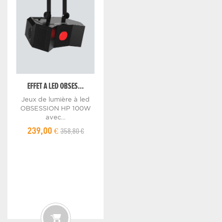
EFFET A LED OBSES...
Jeux de lumière à led
OBSESSION HP 100W
avec...
358,80 €
239,00 €