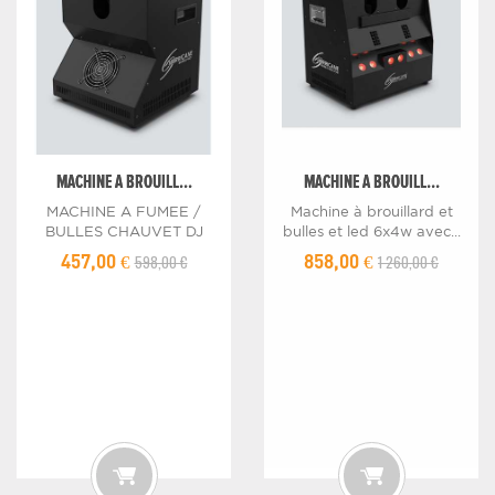
MACHINE A BROUILL...
MACHINE A BROUILL...
MACHINE A FUMEE /
Machine à brouillard et
BULLES CHAUVET DJ
bulles et led 6x4w avec...
598,00 €
1 260,00 €
457,00 €
858,00 €