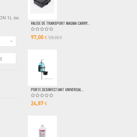
DON 1L ou
VALISE DE TRANSPORT MAGMA CARRY...
POMPE DOSEUSE
126,00 €
6,50 €
97,00 €
PORTE DESINFECTANT UNIVERSAL...
24,87 €
MICRO FILAIRE 