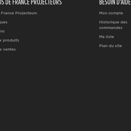
OS DE FRANCE PROJECTEURS
BESOIN D'AIDE
 France Projecteurs
Mon compte
ques
Historique des
commandes
ons
Ma liste
 produits
Plan du site
s ventes