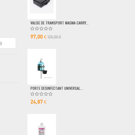
VALISE DE TRANSPORT MAGMA CARRY...
POMPE DOSEUSE
126,00 €
6,50 €
97,00 €
PORTE DESINFECTANT UNIVERSAL...
24,87 €
MICRO FILAIRE 