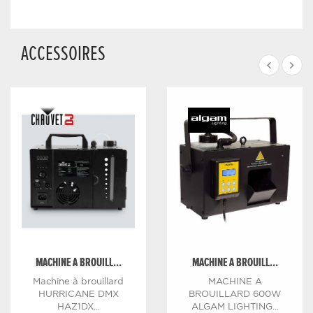
ACCESSOIRES
MACHINE A BROUILL...
MACHINE A BROUILL...
Machine à brouillard
MACHINE A
HURRICANE DMX
BROUILLARD 600W
HAZ1DX...
ALGAM LIGHTING...