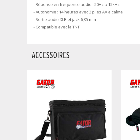
- Réponse en fréquence audio : 50Hz à 15kHz
- Autonomie : 14 heures avec 2 piles AA alcaline
- Sortie audio XLR et jack 6,35 mm
- Compatible avec la TNT
ACCESSOIRES