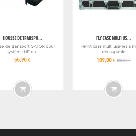
HOUSSE DE TRANSPO...
FLY CASE MULTI US...
se de transport GATOR pour
Flight case multi usages à 
système HF en...
découpable
129,00 €
55,90 €
109,00 €