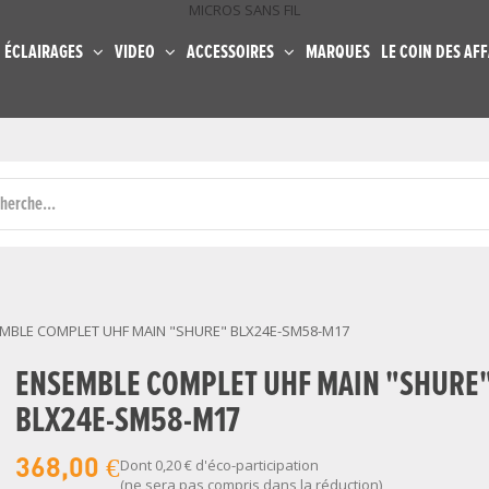
MICROS SANS FIL
ÉCLAIRAGES
VIDEO
ACCESSOIRES
MARQUES
LE COIN DES AFF
MBLE COMPLET UHF MAIN "SHURE" BLX24E-SM58-M17
ENSEMBLE COMPLET UHF MAIN "SHURE
BLX24E-SM58-M17
368,00 €
Dont
0,20 €
d'éco-participation
(ne sera pas compris dans la réduction)