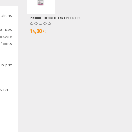
79,00 €
rations
PRODUIT DESINFECTANT POUR LES...
quences
14,00 €
n œuvre
déports
un prix
A371.