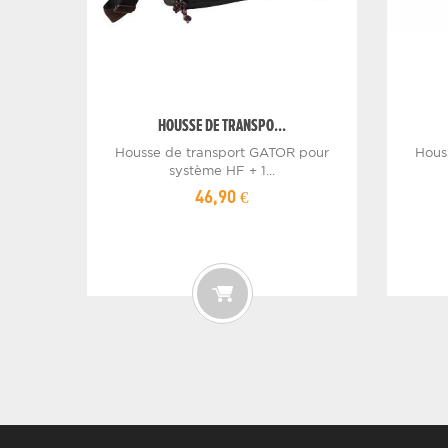
HOUSSE DE TRANSPO...
Housse de transport GATOR pour
Hous
système HF + 1...
46,90 €