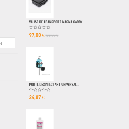
VALISE DE TRANSPORT MAGMA CARRY...
POMPE DOSEUSE
126,00 €
6,50 €
97,00 €
PORTE DESINFECTANT UNIVERSAL...
24,87 €
MICRO FILAIRE 