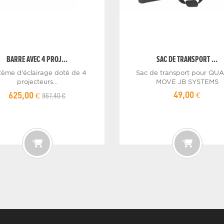
BARRE AVEC 4 PROJ...
SAC DE TRANSPORT ...
tème d'éclairage doté de 4
Sac de transport pour QU
projecteurs...
MOVE JB SYSTEMS
967,40 €
49,00 €
625,00 €