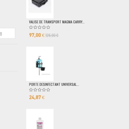
VALISE DE TRANSPORT MAGMA CARRY...
POMPE DOSEUSE
126,00 €
6,50 €
97,00 €
PORTE DESINFECTANT UNIVERSAL...
24,87 €
MICRO FILAIRE 