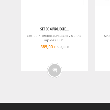
SET DE 4 PROJECTE...
Set de 4 projecteurs asservis ultra-
Sys
rapides LED...
593,00 €
389,00 €