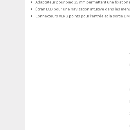
Adaptateur pour pied 35 mm permettant une fixation r
Écran LCD pour une navigation intuitive dans les men
Connecteurs XLR 3 points pour l’entrée et la sortie D
Général : Dimensions (cm)
Général : Poids (kg)
Général : Alimentation
Général : Etiquette "énergie"
Général : Consommation d'énergie W
Général : Couleur
Général : Ecran
Général : Fixation
Général : IP rating