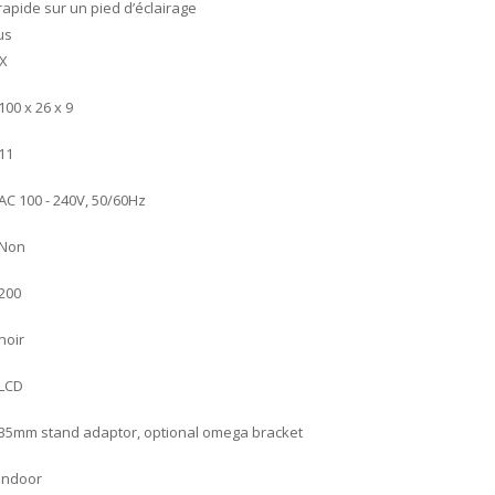
apide sur un pied d’éclairage
us
MX
100 x 26 x 9
11
AC 100 - 240V, 50/60Hz
Non
200
noir
LCD
35mm stand adaptor, optional omega bracket
indoor