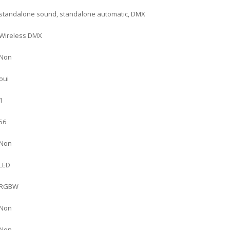
standalone sound, standalone automatic, DMX
Wireless DMX
Non
oui
1
56
Non
LED
RGBW
Non
Non