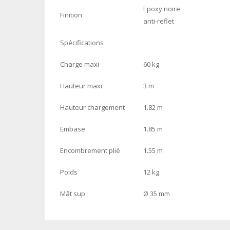
Epoxy noire
Finition
anti-reflet
Spécifications
Charge maxi
60 kg
Hauteur maxi
3 m
Hauteur chargement
1.82 m
Embase
1.85 m
Encombrement plié
1.55 m
Poids
12 kg
Mât sup
Ø 35 mm