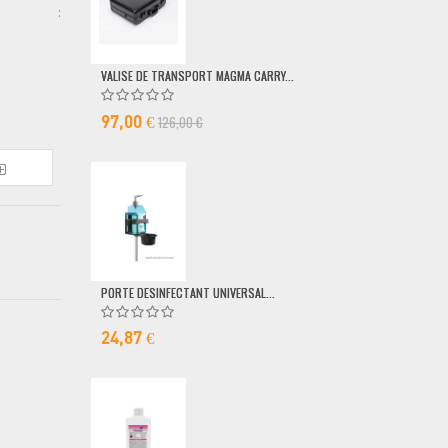
 :
VALISE DE TRANSPORT MAGMA CARRY...
POMPE DOSEUSE
126,00 €
6,50 €
97,00 €
PORTE DESINFECTANT UNIVERSAL...
24,87 €
MICRO FILAIRE 