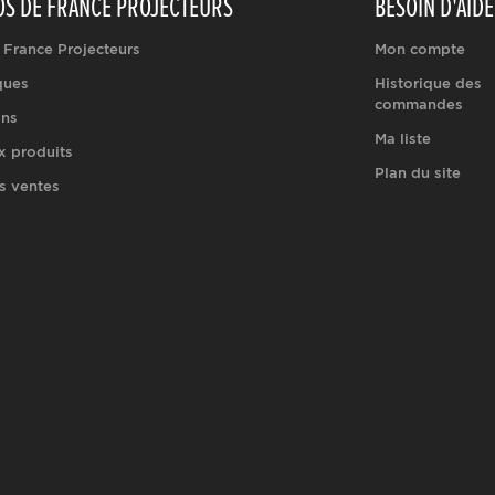
OS DE FRANCE PROJECTEURS
BESOIN D'AIDE
 France Projecteurs
Mon compte
ques
Historique des
commandes
ons
Ma liste
 produits
Plan du site
s ventes