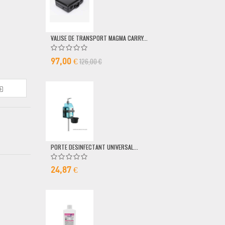
VALISE DE TRANSPORT MAGMA CARRY...
POMPE DOSEUSE
126,00 €
6,50 €
97,00 €
PORTE DESINFECTANT UNIVERSAL...
24,87 €
MICRO FILAIRE 