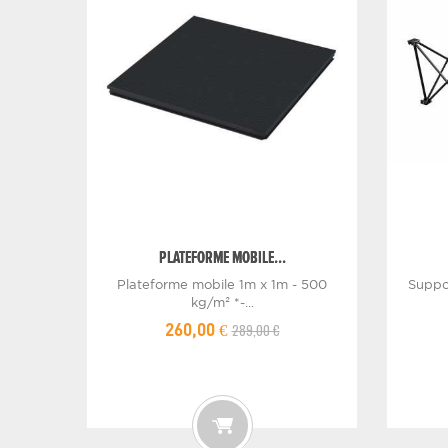
PLATEFORME MOBILE...
Plateforme mobile 1m x 1m - 500
Suppo
kg/m² *-...
289,00 €
260,00 €