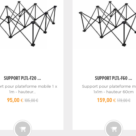
SUPPORT PLTL-F20 ...
SUPPORT PLTL-F60 ...
rt pour plateforme mobile 1 x
Support pour plateforme m
1m - hauteur...
1x1m - hauteur 60cm
105,00 €
179,00 €
95,00 €
159,00 €