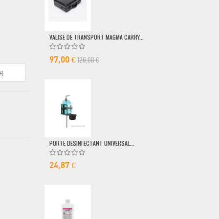
VALISE DE TRANSPORT MAGMA CARRY...
POMPE DOSEUSE
126,00 €
6,50 €
97,00 €
PORTE DESINFECTANT UNIVERSAL...
24,87 €
MICRO FILAIRE 