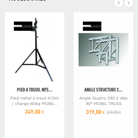
PIED A TREUIL MTS...
ANGLE STRUCTURE C...
Pied métal à treuil 4.10m
Angle Quatro 290 2 dép
/ charge 80kg MOBIL...
90° MOBIL TRUSS
379,00 €
249,00 €
319,00 €