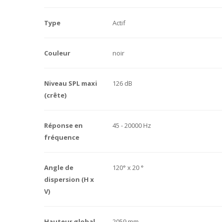
Type
Actif
Couleur
noir
Niveau SPL maxi
126 dB
(crête)
Réponse en
45 - 20000 Hz
fréquence
Angle de
120° x 20 °
dispersion (H x
V)
Hauteur global
2059 mm