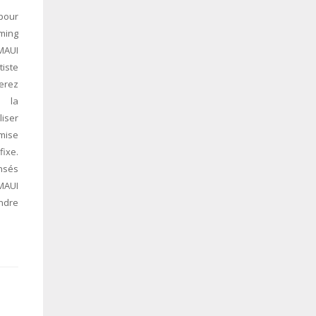
pour
ming
MAUI
tiste
serez
t la
iser
 mise
fixe.
ensés
 MAUI
ndre