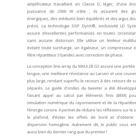
amplificateur travaillant en Classe D, léger, d'une én
puissance de 2000 W crête ; ils assurent des gr
énergiques, des médiums bien équilibrés et des aigus do
précis. La technologie DSP DynX®, exclusivité LD Syst
assure d’excellentes performances en toutes circonstan
sans aucune distorsion. Elle utilise un limiteur multib
évitant toute surcharge, un égaliseur, un compresseur e
filtre répartiteur 3 bandes avec correction de phase.
La conception line array du MAUI 28 G2 assure une portée
longue, une meilleure résistance au Larsen et une couve
plus large, rendant superflu le recours à des retours de 
séparés. Le guide d'ondes du tweeter a été développ
faisant appel au calcul par éléments finis (BEM) pou
simulation numérique du rayonnement et de la répartitio
l’énergie sonore. Il permet de réduire les réflexions sur le s
le plafond, d’éviter les effets de bord et d'obtenir
dispersion homogène. Autrement dit, le public vous en
aussi bien du dernier rang que du premier !