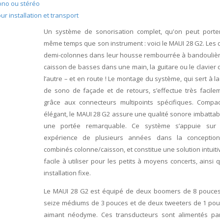
mono ou stéréo
r installation et transport
Un système de sonorisation complet, qu'on peut porte
même temps que son instrument : voici le MAUI 28 G2. Les
demi-colonnes dans leur housse rembourrée à bandoulière
caisson de basses dans une main, la guitare ou le clavier
l’autre – et en route ! Le montage du système, qui sert à la
de sono de façade et de retours, s’effectue très facile
grâce aux connecteurs multipoints spécifiques. Compac
élégant, le MAUI 28 G2 assure une qualité sonore imbattab
une portée remarquable. Ce système s’appuie sur
expérience de plusieurs années dans la conceptio
combinés colonne/caisson, et constitue une solution intuiti
facile à utiliser pour les petits à moyens concerts, ainsi 
installation fixe.
Le MAUI 28 G2 est équipé de deux boomers de 8 pouces
seize médiums de 3 pouces et de deux tweeters de 1 pou
aimant néodyme. Ces transducteurs sont alimentés pa