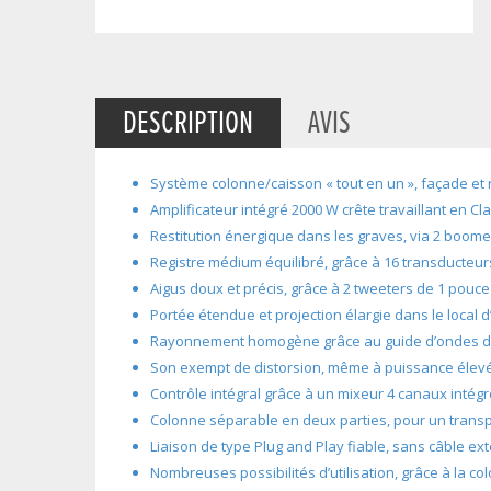
DESCRIPTION
AVIS
Système colonne/caisson « tout en un », façade et
Amplificateur intégré 2000 W crête travaillant en Cl
Restitution énergique dans les graves, via 2 boom
Registre médium équilibré, grâce à 16 transducteu
Aigus doux et précis, grâce à 2 tweeters de 1 pouce
Portée étendue et projection élargie dans le local d
Rayonnement homogène grâce au guide d’ondes d’a
Son exempt de distorsion, même à puissance élevé
Contrôle intégral grâce à un mixeur 4 canaux intég
Colonne séparable en deux parties, pour un trans
Liaison de type Plug and Play fiable, sans câble ex
Nombreuses possibilités d’utilisation, grâce à la c