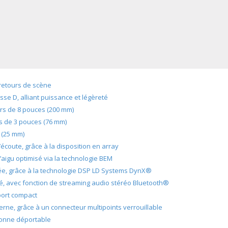
 retours de scène
asse D, alliant puissance et légèreté
ers de 8 pouces (200 mm)
rs de 3 pouces (76 mm)
 (25 mm)
’écoute, grâce à la disposition en array
igu optimisé via la technologie BEM
e, grâce à la technologie DSP LD Systems DynX®
ré, avec fonction de streaming audio stéréo Bluetooth®
port compact
terne, grâce à un connecteur multipoints verrouillable
olonne déportable