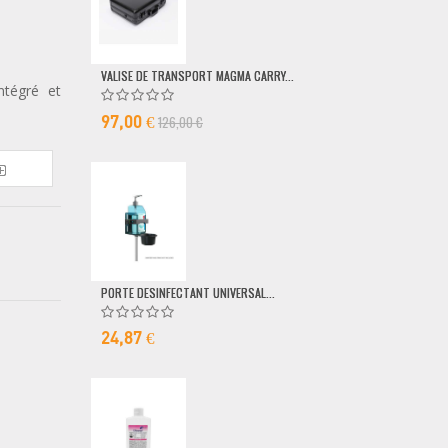
VALISE DE TRANSPORT MAGMA CARRY...
POMPE DOSEUSE
ntégré et
126,00 €
6,50 €
97,00 €
PORTE DESINFECTANT UNIVERSAL...
24,87 €
MICRO FILAIRE 