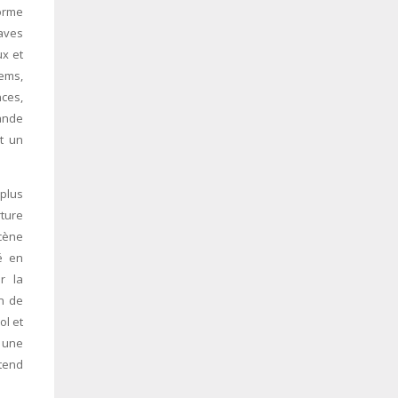
orme
aves
ux et
ems,
ces,
ande
t un
 plus
rture
scène
é en
r la
n de
ol et
 une
tend