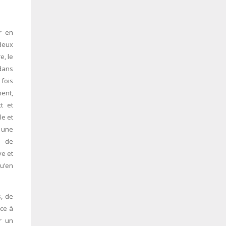
r en
 deux
, le
 dans
 fois
ment,
t et
le et
 une
n de
ve et
qu’en
, de
ce à
r un