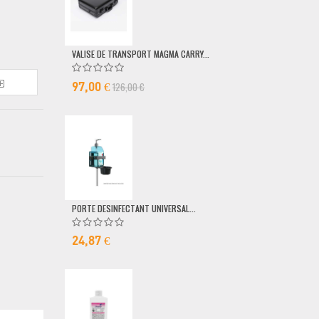
VALISE DE TRANSPORT MAGMA CARRY...
POMPE DOSEUSE
126,00 €
6,50 €
97,00 €
PORTE DESINFECTANT UNIVERSAL...
24,87 €
MICRO FILAIRE 