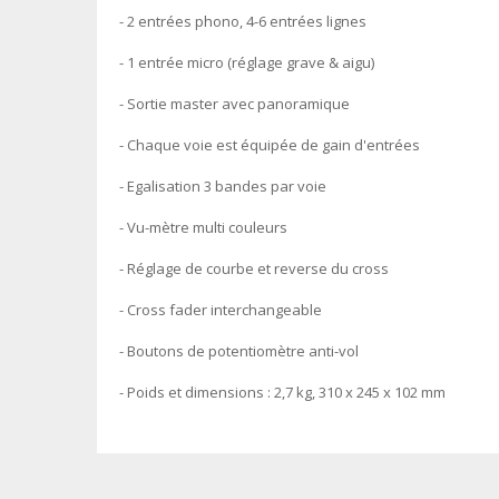
- 2 entrées phono, 4-6 entrées lignes
- 1 entrée micro (réglage grave & aigu)
- Sortie master avec panoramique
- Chaque voie est équipée de gain d'entrées
- Egalisation 3 bandes par voie
- Vu-mètre multi couleurs
- Réglage de courbe et reverse du cross
- Cross fader interchangeable
- Boutons de potentiomètre anti-vol
- Poids et dimensions : 2,7 kg, 310 x 245 x 102 mm