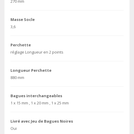
270 mm
Masse Socle
3,6
Perchette
réglage Longueur en 2 points
Longueur Perchette
880 mm
Bagues interchangeables
1 x 15 mm , 1 x 20 mm , 1 x 25 mm
Livré avec Jeu de Bagues Noires
Oui